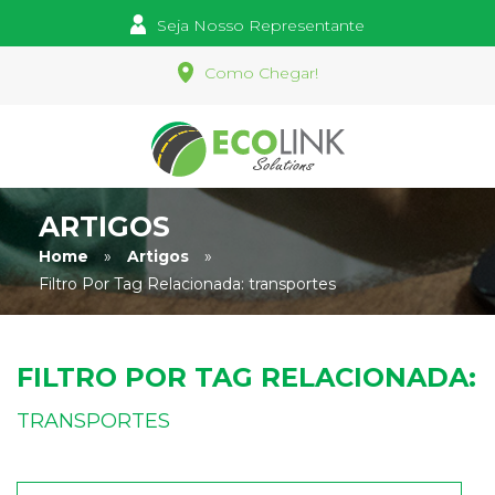
Seja Nosso Representante
Como Chegar!
ARTIGOS
Home
»
Artigos
»
Filtro Por Tag Relacionada:
transportes
FILTRO POR TAG RELACIONADA:
TRANSPORTES