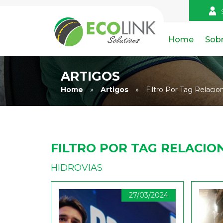
Home
Sob
ARTIGOS
Home
»
Artigos
»
Filtro Por Tag Relacio
FILTRO POR TAG RELACIO
HIDROVIAS
27/03/2024