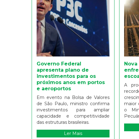
Governo Federal
Nova 
apresenta plano de
enfre
investimentos para os
esco
próximos anos em portos
A pro
e aeroportos
recor
Em evento na Bolsa de Valores
cresci
de São Paulo, ministro confirma
maior 
investimentos para ampliar
o Min
capacidade e competitividade
Pecuár
das estruturas brasileiras.
Ler Mais