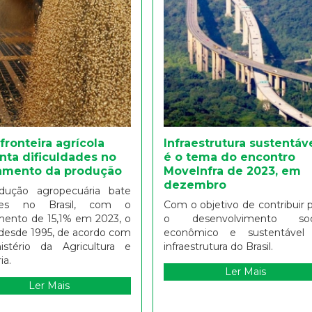
fronteira agrícola
Infraestrutura sustentáv
nta dificuldades no
é o tema do encontro
amento da produção
MoveInfra de 2023, em
dezembro
dução agropecuária bate
des no Brasil, com o
Com o objetivo de contribuir 
mento de 15,1% em 2023, o
o desenvolvimento soci
desde 1995, de acordo com
econômico e sustentável
istério da Agricultura e
infraestrutura do Brasil.
ia.
Ler Mais
Ler Mais