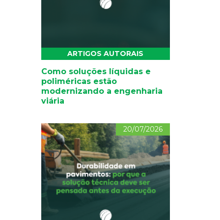
ARTIGOS AUTORAIS
Como soluções líquidas e
poliméricas estão
modernizando a engenharia
viária
20/07/2026