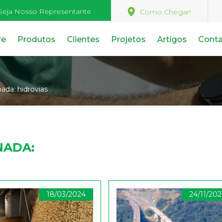
Seja Nosso Representante
Como Chegar!
re
Produtos
Clientes
Projetos
Artigos
Cont
nada:
hidrovias
NADA:
18/03/2024
24/11/20