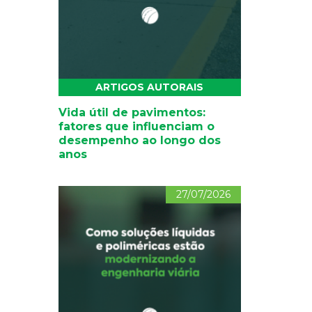
ARTIGOS AUTORAIS
Vida útil de pavimentos:
fatores que influenciam o
desempenho ao longo dos
anos
27/07/2026