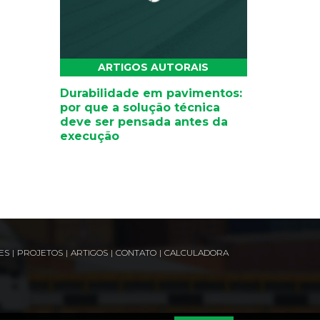
ARTIGOS AUTORAIS
Durabilidade em pavimentos:
por que a solução técnica
deve ser pensada antes da
execução
ES
|
PROJETOS
|
ARTIGOS
|
CONTATO
|
CALCULADORA