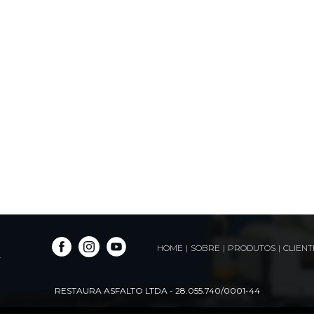
HOME
|
SOBRE
|
PRODUTOS
|
CLIENT
.
RESTAURA ASFALTO LTDA - 28.055.740/0001-44