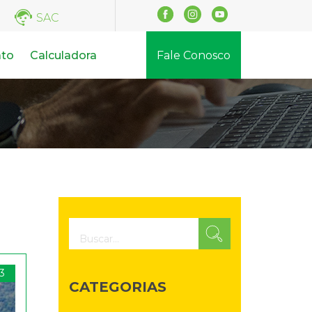
SAC
ato
Calculadora
Fale Conosco
23
CATEGORIAS