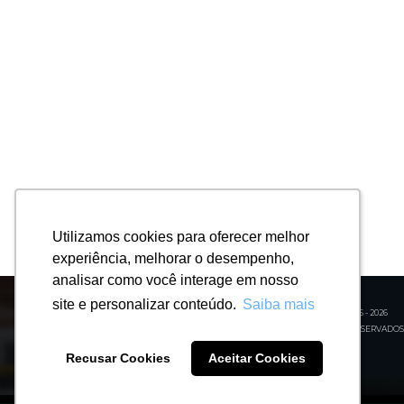
Utilizamos cookies para oferecer melhor
Utilizamos cookies para oferecer melhor
experiência, melhorar o desempenho,
experiência, melhorar o desempenho,
analisar como você interage em nosso
analisar como você interage em nosso
site e personalizar conteúdo.
site e personalizar conteúdo.
Saiba mais
Saiba mais
© ECOLINK SOLUTIONS - 2026
TODOS OS DIREITOS RESERVADOS
Recusar Cookies
Recusar Cookies
Aceitar Cookies
Aceitar Cookies