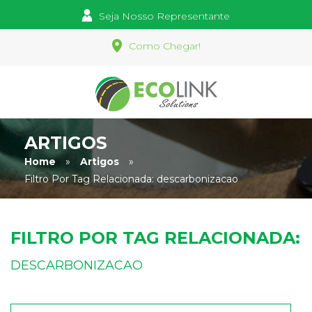
Seja Nosso Representante
Como Chegar!
ARTIGOS
Home
»
Artigos
»
Filtro Por Tag Relacionada:
descarbonizacao
FILTRO POR TAG RELACIONADA:
DESCARBONIZACAO