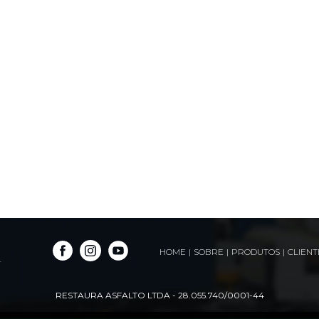
HOME
|
SOBRE
|
PRODUTOS
|
CLIENT
.
RESTAURA ASFALTO LTDA - 28.055.740/0001-44