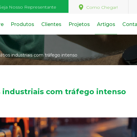
Seja Nosso Representante
Como Chegar!
re
Produtos
Clientes
Projetos
Artigos
Cont
tios industriais com tráfego intenso
 industriais com tráfego intenso