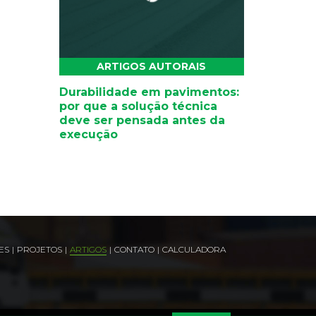
ARTIGOS AUTORAIS
Durabilidade em pavimentos:
por que a solução técnica
deve ser pensada antes da
execução
ES
|
PROJETOS
|
ARTIGOS
|
CONTATO
|
CALCULADORA