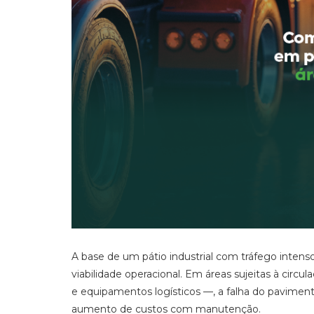
A base de um pátio industrial com tráfego intenso 
viabilidade operacional. Em áreas sujeitas à cir
e equipamentos logísticos —, a falha do pavimento
aumento de custos com manutenção.