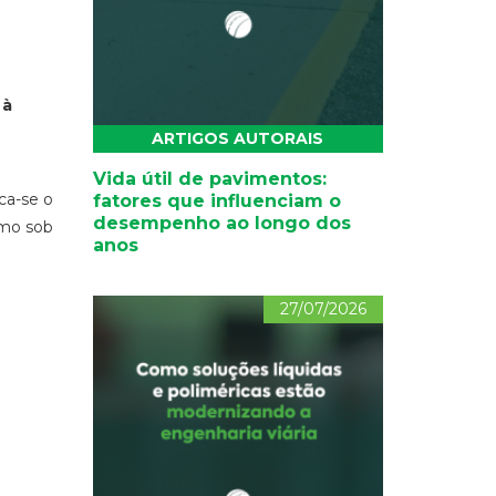
 à
ARTIGOS AUTORAIS
Vida útil de pavimentos:
ca-se o
fatores que influenciam o
desempenho ao longo dos
smo sob
anos
27/07/2026