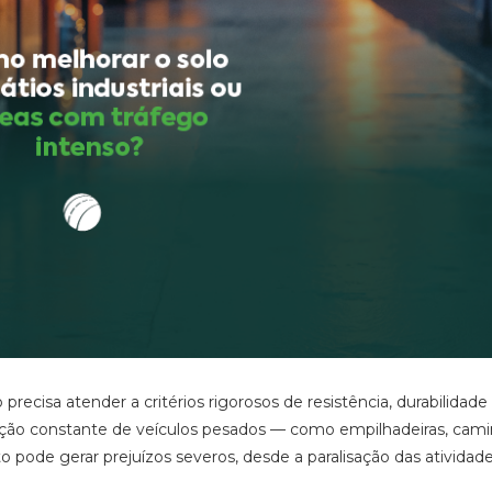
precisa atender a critérios rigorosos de resistência, durabilidade
culação constante de veículos pesados — como empilhadeiras, cam
 pode gerar prejuízos severos, desde a paralisação das atividade