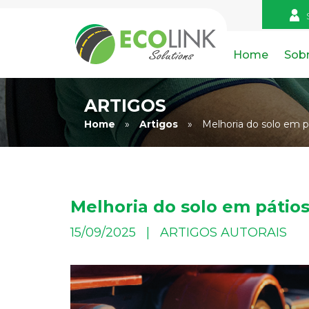
Home
Sob
ARTIGOS
Home
»
Artigos
»
Melhoria do solo em pá
Melhoria do solo em pátios
15/09/2025 | ARTIGOS AUTORAIS