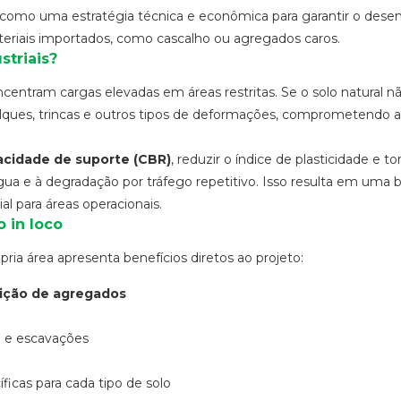
como uma estratégia técnica e econômica para garantir o des
riais importados, como cascalho ou agregados caros.
striais?
oncentram cargas elevadas em áreas restritas. Se o solo natural nã
lques, trincas e outros tipos de deformações, comprometendo a
cidade de suporte (CBR)
, reduzir o índice de plasticidade e to
a e à degradação por tráfego repetitivo. Isso resulta em uma 
al para áreas operacionais.
 in loco
pria área apresenta benefícios diretos ao projeto:
sição de agregados
ra e escavações
icas para cada tipo de solo