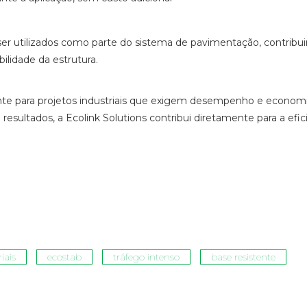
utilizados como parte do sistema de pavimentação, contribu
ilidade da estrutura.
gente para projetos industriais que exigem desempenho e econo
 resultados, a
Ecolink Solutions
contribui diretamente para a efic
iais
ecostab
tráfego intenso
base resistente