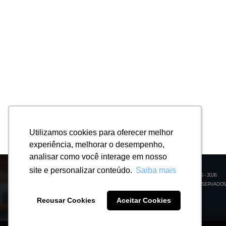
Utilizamos cookies para oferecer melhor
Utilizamos cookies para oferecer melhor
experiência, melhorar o desempenho,
experiência, melhorar o desempenho,
analisar como você interage em nosso
analisar como você interage em nosso
site e personalizar conteúdo.
site e personalizar conteúdo.
Saiba mais
Saiba mais
© ECOLINK SOLUTIONS - 2026
TODOS OS DIREITOS RESERVADOS
Recusar Cookies
Recusar Cookies
Aceitar Cookies
Aceitar Cookies