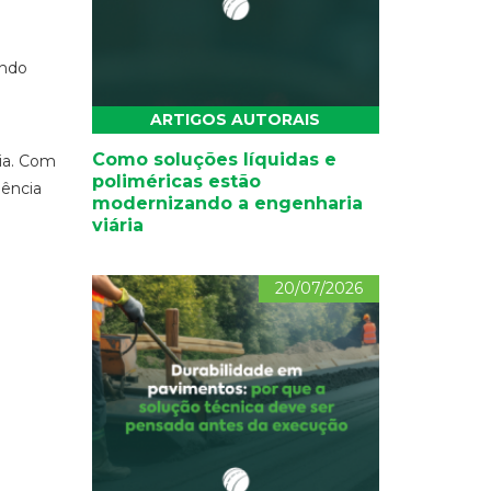
indo
ARTIGOS AUTORAIS
Como soluções líquidas e
mia. Com
poliméricas estão
iência
modernizando a engenharia
viária
20/07/2026