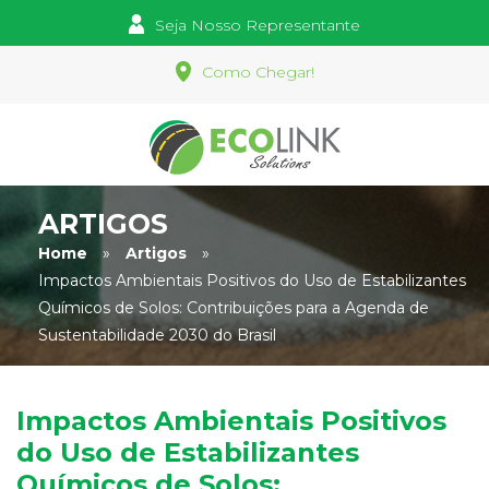
Seja Nosso Representante
Como Chegar!
ARTIGOS
Home
»
Artigos
»
Impactos Ambientais Positivos do Uso de Estabilizantes
Químicos de Solos: Contribuições para a Agenda de
Sustentabilidade 2030 do Brasil
Impactos Ambientais Positivos
do Uso de Estabilizantes
Químicos de Solos: