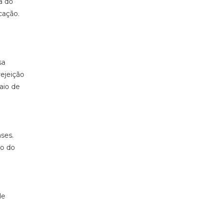
a do
cação.
sa
rejeição
aio de
ses.
ão do
de