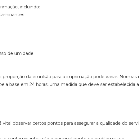
imação, incluindo:
ontaminantes
esso de umidade.
 a proporção da emulsão para a imprimação pode variar. Normas
o pela base em 24 horas, uma medida que deve ser estabelecida 
 vital observar certos pontos para assegurar a qualidade do servi
tas e contaminantes são o principal ponto de problemas de