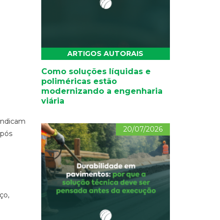
ARTIGOS AUTORAIS
Como soluções líquidas e
poliméricas estão
modernizando a engenharia
viária
 indicam
20/07/2026
após
ço,