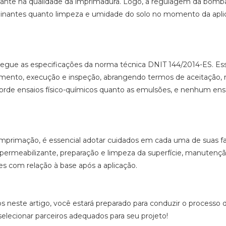
nante na qualidade da imprimadura. Logo, a regulagem da bomb
rminantes quanto limpeza e umidade do solo no momento da apli
 segue as especificações da norma técnica DNIT 144/2014-ES. Es
ipamento, execução e inspeção, abrangendo termos de aceitação, 
orde ensaios físico-químicos quanto as emulsões, e nenhum ens
imprimação, é essencial adotar cuidados em cada uma de suas fa
mpermeabilizante, preparação e limpeza da superfície, manutenç
 com relação à base após a aplicação.
 neste artigo, você estará preparado para conduzir o processo 
elecionar parceiros adequados para seu projeto!