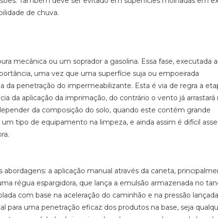
emulsões. Também deve ser evitado em superfícies molhadas em e
ilidade de chuva.
ra mecânica ou um soprador a gasolina. Essa fase, executada a
portância, uma vez que uma superfície suja ou empoeirada
a da penetração do impermeabilizante. Esta é via de regra a et
ia da aplicação da imprimação, do contrário o vento já arrastará
depender da composição do solo, quando este contém grande
 um tipo de equipamento na limpeza, e ainda assim é difícil asse
ra.
s abordagens: a aplicação manual através da caneta, principalm
e uma régua espargidora, que lança a emulsão armazenada no ta
rolada com base na aceleração do caminhão e na pressão lançada
 para uma penetração eficaz dos produtos na base, seja qualqu