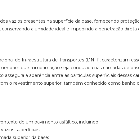
s vazios presentes na superfície da base, fornecendo proteção
os, conservando a umidade ideal e impedindo a penetração direta 
ional de Infraestrutura de Transportes (DNIT), caracterizam ess
omendam que a imprimação seja conduzida nas camadas de base
so assegura a aderência entre as partículas superficiais dessas c
 com o revestimento superior, também conhecido como banho 
ntexto de um pavimento asfáltico, incluindo:
azios superficiais;
amada superior da base;