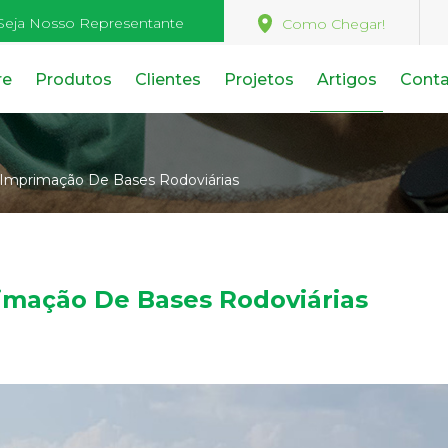
Seja Nosso Representante
Como Chegar!
re
Produtos
Clientes
Projetos
Artigos
Cont
Imprimação De Bases Rodoviárias
imação De Bases Rodoviárias