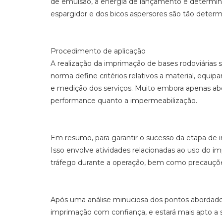
de emulsão, a energia de lançamento é determi
espargidor e dos bicos aspersores são tão dete
Procedimento de aplicação
A realização da imprimação de bases rodoviárias
norma define critérios relativos a material, equ
e medição dos serviços. Muito embora apenas ab
performance quanto a impermeabilização.
Em resumo, para garantir o sucesso da etapa de 
Isso envolve atividades relacionadas ao uso do i
tráfego durante a operação, bem como precauções
Após uma análise minuciosa dos pontos abordados
imprimação com confiança, e estará mais apto a s