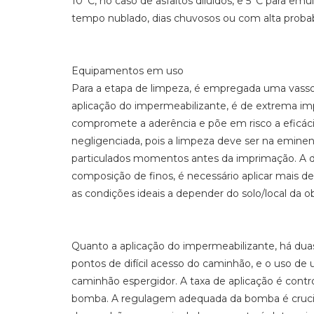
10°C, no caso de asfaltos diluídos, e 5°C para 
tempo nublado, dias chuvosos ou com alta probab
Equipamentos em uso
Para a etapa de limpeza, é empregada uma vassou
aplicação do impermeabilizante, é de extrema im
compromete a aderência e põe em risco a eficáci
negligenciada, pois a limpeza deve ser na eminenc
particulados momentos antes da imprimação. A 
composição de finos, é necessário aplicar mais de
as condições ideais a depender do solo/local da ob
Quanto a aplicação do impermeabilizante, há dua
pontos de difícil acesso do caminhão, e o uso d
caminhão espergidor. A taxa de aplicação é cont
bomba. A regulagem adequada da bomba é crucial