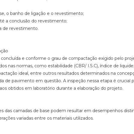
e, o banho de ligação e o revestimento;
até a conclusão do revestimento;
a de revestimento.
ação
r concluída e conforme o grau de compactação exigido pelo proj
dos nas normas, como estabilidade (CBR/ I.S.C), índice de liquide
pactação ideal, entre outros resultados determinados na concep
ada de pavimento em questão. A inspeção nessa etapa é crucial p
aos obtidos em laboratório durante a elaboração do projeto.
ões das camadas de base podem resultar em desempenhos distin
ções variadas entre os materiais utilizados.