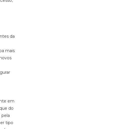
xcesso,
ntes da
apa mais
 novos
gurar
ente em
nque do
 pela
er tipo