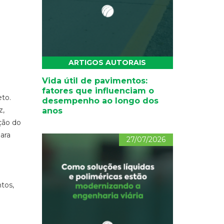
ARTIGOS AUTORAIS
Vida útil de pavimentos:
fatores que influenciam o
eto.
desempenho ao longo dos
z,
anos
ção do
ara
27/07/2026
tos,