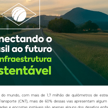
as do mundo, com mais de 1,7 milhão de quilômetros de estra
Transporte (CNT), mais de 60% dessas vias apresentam algum 
rachadas e encostas instáveis são apenas alguns dos desafios enf