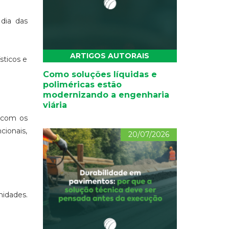
dia das
ARTIGOS AUTORAIS
sticos e
Como soluções líquidas e
poliméricas estão
modernizando a engenharia
viária
 com os
ionais,
20/07/2026
nidades.