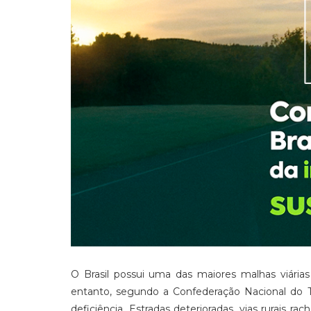
O Brasil possui uma das maiores malhas viári
entanto, segundo a Confederação Nacional do 
deficiência. Estradas deterioradas, vias rurais 