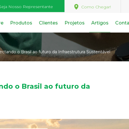
Seja Nosso Representante
Como Chegar!
re
Produtos
Clientes
Projetos
Artigos
Cont
ectando o Brasil ao futuro da Infraestrutura Sustentável
ndo o Brasil ao futuro da