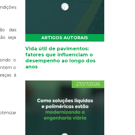
ndições
são das
ção seja
ARTIGOS AUTORAIS
Vida útil de pavimentos:
fatores que influenciam o
pondo o
desempenho ao longo dos
anos
mantém o
raças à
27/07/2026
timizar