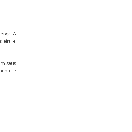
rença. A
ileira e
 em seus
imento e