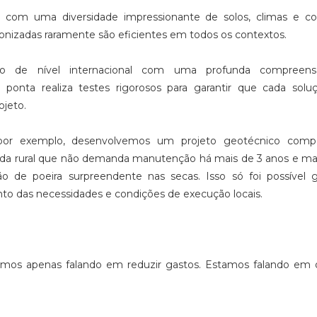
, com uma diversidade impressionante de solos, climas e co
izadas raramente são eficientes em todos os contextos.
co de nível internacional com uma profunda compreen
 de ponta realiza testes rigorosos para garantir que cada solu
ojeto.
 por exemplo, desenvolvemos um projeto geotécnico com
rada rural que não demanda manutenção há mais de 3 anos e 
o de poeira surpreendente nas secas. Isso só foi possível g
o das necessidades e condições de execução locais.
amos apenas falando em reduzir gastos. Estamos falando em o