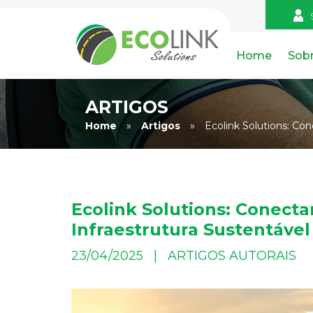
Home
Sob
ARTIGOS
Home
»
Artigos
»
Ecolink Solutions: Con
Ecolink Solutions: Conecta
Infraestrutura Sustentável
23/04/2025 | ARTIGOS AUTORAIS