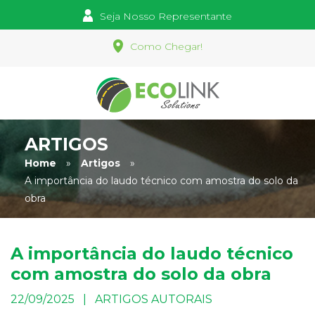
Seja Nosso Representante
Como Chegar!
ARTIGOS
Home
»
Artigos
»
A importância do laudo técnico com amostra do solo da
obra
A importância do laudo técnico
com amostra do solo da obra
22/09/2025 | ARTIGOS AUTORAIS