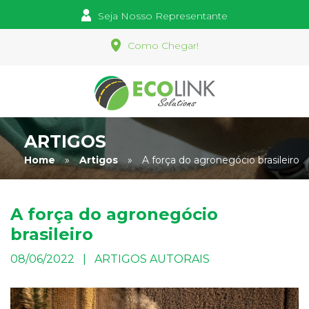
Seja Nosso Representante
Como Chegar!
ARTIGOS
Home
»
Artigos
»
A força do agronegócio brasileiro
A força do agronegócio
brasileiro
08/06/2022 | ARTIGOS AUTORAIS